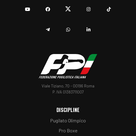
YouTube
Facebook
Twitter
Instagram
TikTok
Telegram
Whatsapp
Linkedin
Viale Tiziano, 70 - 00196 Roma
P. IVA 01383711007
DISCIPLINE
Pugilato Olimpico
Pro Boxe