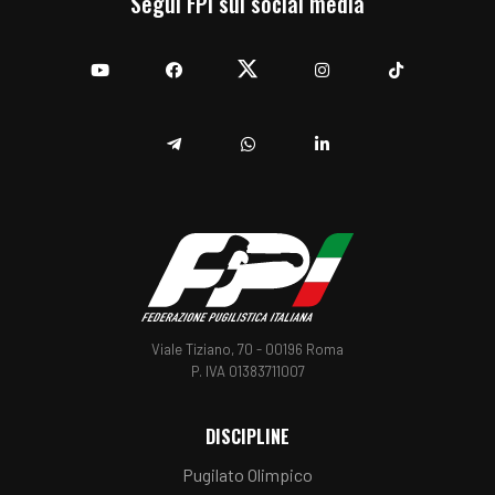
Segui FPI sui social media
YouTube
Facebook
Twitter
Instagram
TikTok
Telegram
Whatsapp
Linkedin
Viale Tiziano, 70 - 00196 Roma
P. IVA 01383711007
DISCIPLINE
Pugilato Olimpico