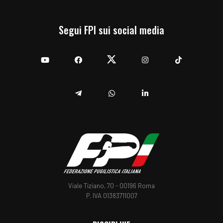
Segui FPI sui social media
YouTube
Facebook
Twitter
Instagram
TikTok
Telegram
Whatsapp
Linkedin
Viale Tiziano, 70 - 00196 Roma
P. IVA 01383711007