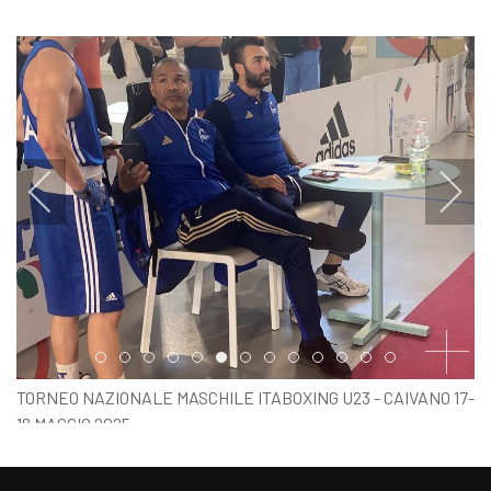
Item 0
Item 1
Item 2
Item 3
Item 4
Item 5
Item 6
Item 7
Item 8
Item 9
Item 10
Item 11
Item 12
TORNEO NAZIONALE MASCHILE ITABOXING U23 - CAIVANO 17-
18 MAGGIO 2025
FOTO PRIMA GIORNATA