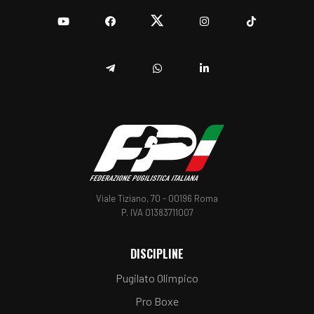
YouTube
Facebook
Twitter
Instagram
TikTok
Telegram
Whatsapp
Linkedin
Viale Tiziano, 70 - 00196 Roma
P. IVA 01383711007
DISCIPLINE
Pugilato Olimpico
Pro Boxe