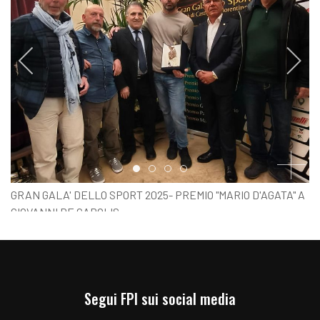
Item 0
Item 1
Item 2
Item 3
GRAN GALA' DELLO SPORT 2025- PREMIO "MARIO D'AGATA" A
GIOVANNI DE CAROLIS
Segui FPI sui social media