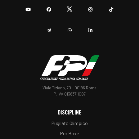
YouTube
Facebook
Twitter
Instagram
TikTok
Telegram
Whatsapp
Linkedin
Viale Tiziano, 70 - 00196 Roma
P. IVA 01383711007
DISCIPLINE
Pugilato Olimpico
Pro Boxe