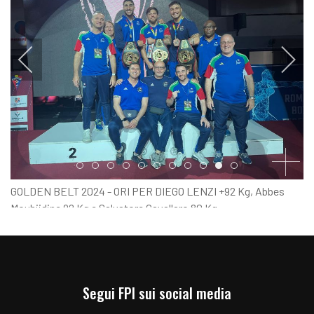
Item 0
Item 1
Item 2
Item 3
Item 4
Item 5
Item 6
Item 7
Item 8
Item 9
Item 10
GOLDEN BELT 2024 - ORI PER DIEGO LENZI +92 Kg, Abbes
Mouhiidine 92 Kg e Salvatore Cavallaro 80 Kg
Segui FPI sui social media