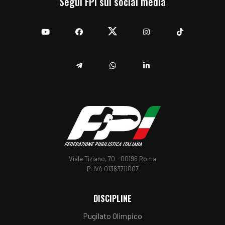
Segui FPI sui social media
YouTube
Facebook
Twitter
Instagram
TikTok
Telegram
Whatsapp
Linkedin
Viale Tiziano, 70 - 00196 Roma
P. IVA 01383711007
DISCIPLINE
Pugilato Olimpico