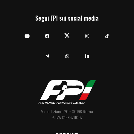
Segui FPI sui social media
YouTube
Facebook
Twitter
Instagram
TikTok
Telegram
Whatsapp
Linkedin
Viale Tiziano, 70 - 00196 Roma
P. IVA 01383711007