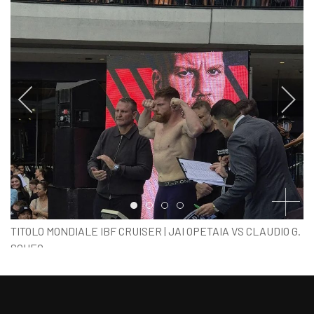
Item 0
Item 1
Item 2
Item 3
TITOLO MONDIALE IBF CRUISER | JAI OPETAIA VS CLAUDIO G.
SQUEO
PESO UFFICIALE