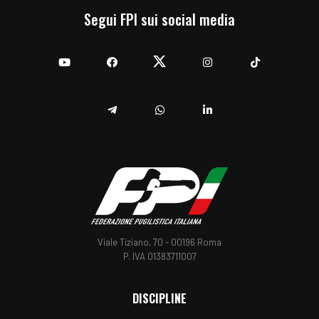
Segui FPI sui social media
YouTube
Facebook
Twitter
Instagram
TikTok
Telegram
Whatsapp
Linkedin
Viale Tiziano, 70 - 00196 Roma
P. IVA 01383711007
DISCIPLINE