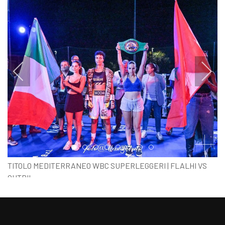
Item 0
Item 1
Item 2
Item 3
Item 4
Item 5
Item 6
Item 7
TITOLO MEDITERRANEO WBC SUPERLEGGERI | FLALHI VS
OUTBIL
NADIA FLALHI CAMPIONESSA