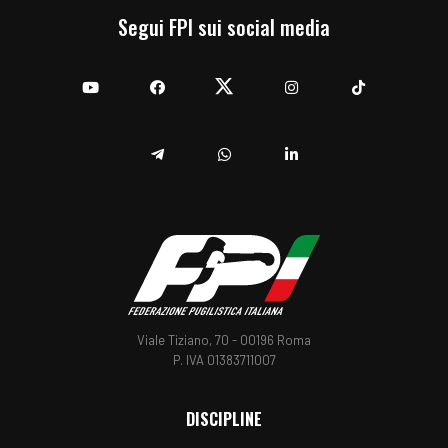
Segui FPI sui social media
YouTube
Facebook
Twitter
Instagram
TikTok
Telegram
Whatsapp
Linkedin
Viale Tiziano, 70 - 00196 Roma
P. IVA 01383711007
DISCIPLINE