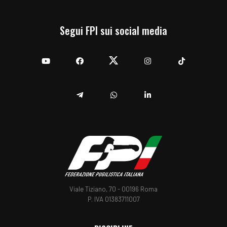
Segui FPI sui social media
YouTube
Facebook
Twitter
Instagram
TikTok
Telegram
Whatsapp
Linkedin
Viale Tiziano, 70 - 00196 Roma
P. IVA 01383711007