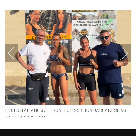
Item 0
Item 1
Item 2
Item 3
Item 4
Item 5
Item 6
TITOLO ITALIANO SUPERGALLO | CRISTINA GARGANESE VS
DILETTA CIPOLLONE
PESO UFFICIALE