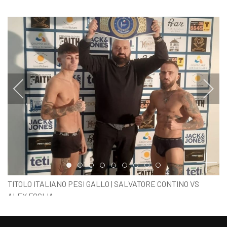
Item 0
Item 1
Item 2
Item 3
Item 4
Item 5
Item 6
Item 7
Item 8
TITOLO ITALIANO PESI GALLO | SALVATORE CONTINO VS
ALEX FOGLIA
PESO UFFICIALE