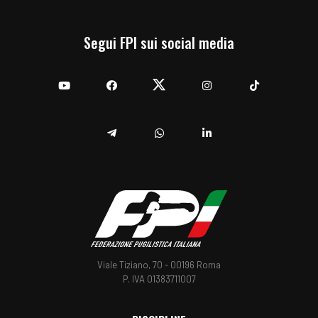
Segui FPI sui social media
YouTube
Facebook
Twitter
Instagram
TikTok
Telegram
Whatsapp
Linkedin
Viale Tiziano, 70 - 00196 Roma
P. IVA 01383711007