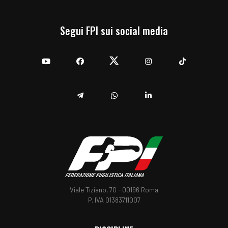
Segui FPI sui social media
YouTube
Facebook
Twitter
Instagram
TikTok
Telegram
Whatsapp
Linkedin
Viale Tiziano, 70 - 00196 Roma
P. IVA 01383711007