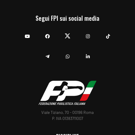
Segui FPI sui social media
YouTube
Facebook
Twitter
Instagram
TikTok
Telegram
Whatsapp
Linkedin
Viale Tiziano, 70 - 00196 Roma
P. IVA 01383711007