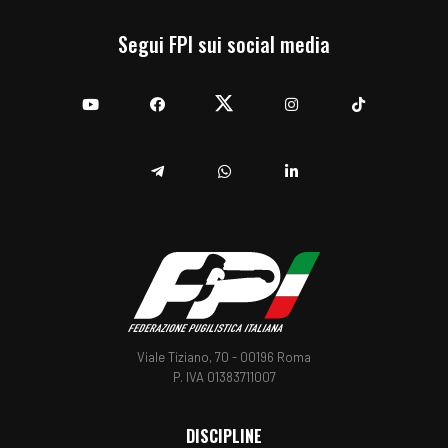
Segui FPI sui social media
YouTube
Facebook
Twitter
Instagram
TikTok
Telegram
Whatsapp
Linkedin
Viale Tiziano, 70 - 00196 Roma
P. IVA 01383711007
DISCIPLINE