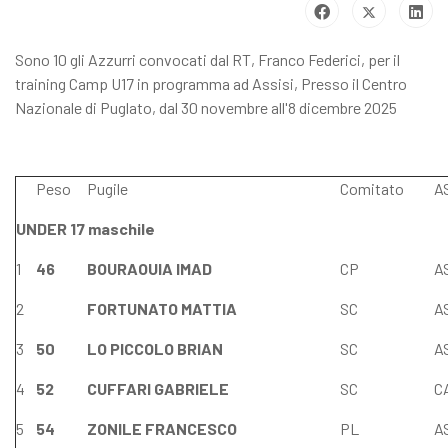
Sono 10 gli Azzurri convocati dal RT, Franco Federici, per il
training Camp U17 in programma ad Assisi, Presso il Centro
Nazionale di Puglato, dal 30 novembre all'8 dicembre 2025
Peso
Pugile
Comitato
A
UNDER 17 maschile
1
46
BOURAOUIA IMAD
CP
A
2
FORTUNATO MATTIA
SC
A
3
50
LO PICCOLO BRIAN
SC
A
4
52
CUFFARI GABRIELE
SC
C
5
54
ZONILE FRANCESCO
PL
A