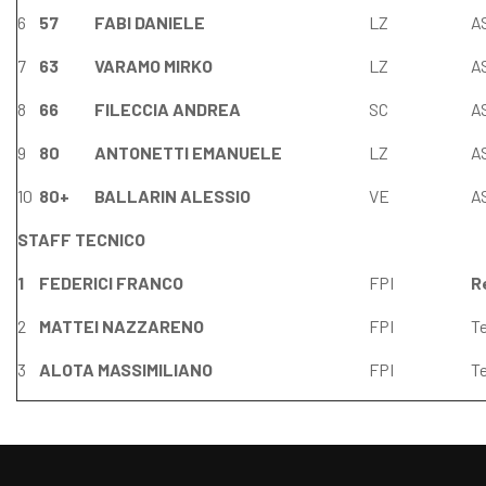
6
57
FABI DANIELE
LZ
A
7
63
VARAMO MIRKO
LZ
A
8
66
FILECCIA ANDREA
SC
A
9
80
ANTONETTI EMANUELE
LZ
A
10
80+
BALLARIN ALESSIO
VE
A
STAFF TECNICO
1
FEDERICI FRANCO
FPI
R
2
MATTEI NAZZARENO
FPI
T
3
ALOTA MASSIMILIANO
FPI
T