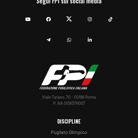
Segui FPI sui social media
YouTube
Facebook
Twitter
Instagram
TikTok
Telegram
Whatsapp
Linkedin
Viale Tiziano, 70 - 00196 Roma
P. IVA 01383711007
DISCIPLINE
Pugilato Olimpico