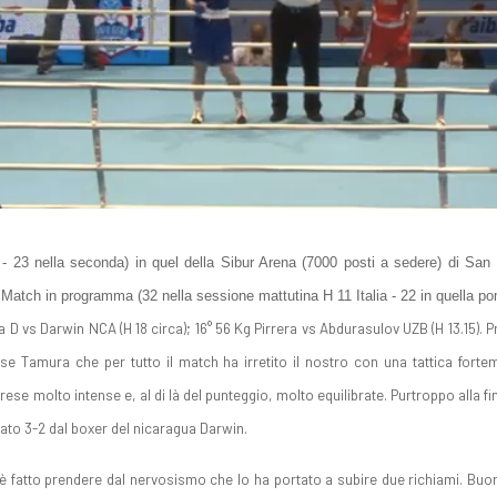
- 23 nella seconda) in quel della Sibur Arena (7000 posti a sedere) di San P
 Match in programma (32 nella sessione mattutina H 11 Italia - 22 in quella po
D vs Darwin NCA (H 18 circa); 16° 56 Kg Pirrera vs Abdurasulov UZB (H 13.15). Pri
 Tamura che per tutto il match ha irretito il nostro con una tattica fortem
rese molto intense e, al di là del punteggio, molto equilibrate. Purtroppo alla fin
rato 3-2 dal boxer del nicaragua Darwin.
 è fatto prendere dal nervosismo che lo ha portato a subire due richiami. Buo