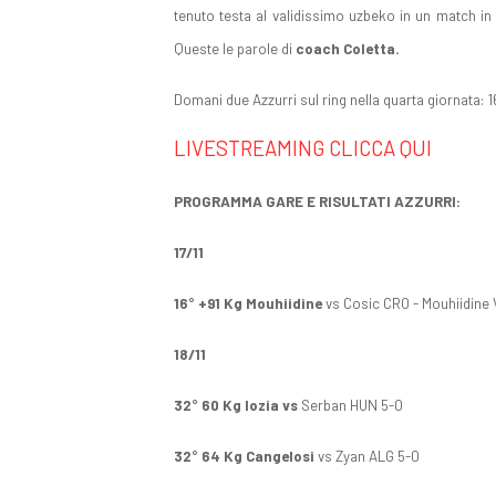
tenuto testa al validissimo uzbeko in un match in 
Queste le parole di
coach Coletta.
Domani due Azzurri sul ring nella quarta giornata: 
LIVESTREAMING CLICCA QUI
PROGRAMMA GARE E RISULTATI AZZURRI:
17/11
16° +91 Kg Mouhiidine
vs Cosic CRO - Mouhiidine
18/11
32° 60 Kg Iozia vs
Serban HUN 5-0
32° 64 Kg Cangelosi
vs Zyan ALG 5-0