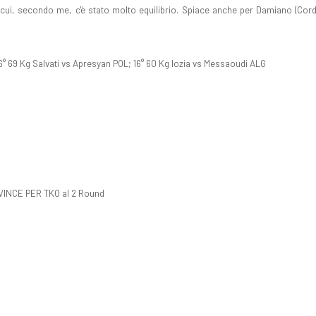
cui, secondo me, c'è stato molto equilibrio. Spiace anche per Damiano (Cordel
16° 69 Kg Salvati vs Apresyan POL;
16° 60 Kg Iozia vs Messaoudi ALG
 VINCE PER TKO al 2 Round