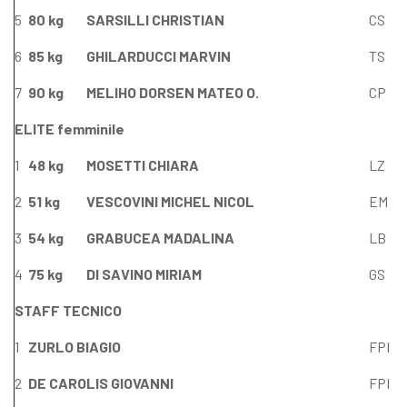
5
80 kg
SARSILLI CHRISTIAN
CS
6
85 kg
GHILARDUCCI MARVIN
TS
7
90 kg
MELIHO DORSEN MATEO O.
CP
ELITE femminile
1
48 kg
MOSETTI CHIARA
LZ
2
51 kg
VESCOVINI MICHEL NICOL
EM
3
54 kg
GRABUCEA MADALINA
LB
4
75 kg
DI SAVINO MIRIAM
GS
STAFF TECNICO
1
ZURLO BIAGIO
FPI
2
DE CAROLIS GIOVANNI
FPI