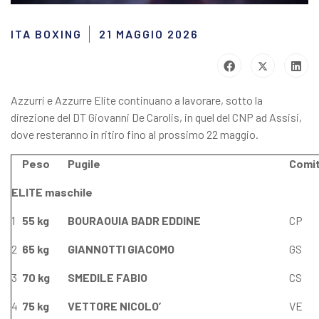
ITA BOXING
21 MAGGIO 2026
Azzurri e Azzurre Elite continuano a lavorare, sotto la
direzione del DT Giovanni De Carolis, in quel del CNP ad Assisi,
dove resteranno in ritiro fino al prossimo 22 maggio.
Peso
Pugile
Comi
ELITE maschile
1
55 kg
BOURAOUIA BADR EDDINE
CP
2
65 kg
GIANNOTTI GIACOMO
GS
3
70 kg
SMEDILE FABIO
CS
4
75 kg
VETTORE NICOLO’
VE