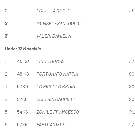
1
COLETTA GIULIO
FP
2
MONSELESA
N GIULIO
3
VALERI DANIELA
Under 1
7
Maschile
1
4
6
KG
LIDO THOMAS
LZ
2
48 KG
FORTUNATO MATTIA
SC
3
50KG
LO PICCOLO BRIAN
SC
4
52KG
CUFFARI GABRIELE
SC
5
54KG
ZONILE FRANCESCO
PL
6
57KG
FABI DANIELE
LZ