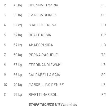
2
48 kg
SPENNATO MARIA
PL
3
50 kg
LA ROSA GIORGIA
SC
4
52 kg
SCALCO SERENA
LB
5
54 kg
REALE KESIA
CP
6
57 kg
AMADORI MIRA
LB
7
60 kg
PERNA RACHELE
TS
8
63 kg
FERDINANDI SWAMI
LZ
9
66 kg
CALDARELLA GAIA
SC
10
70 kg
MARCELLINO DENISE
LZ
11
75 kg
RIVETTI MARISOL
P
STAFF TECNICO
U1
7
femminile