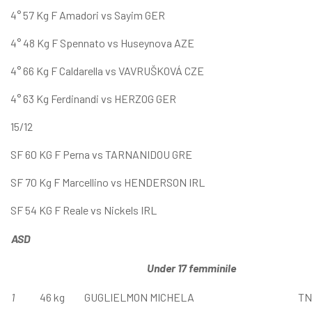
4° 57 Kg F Amadori vs Sayim GER
4° 48 Kg F Spennato vs Huseynova AZE
4° 66 Kg F Caldarella vs VAVRUŠKOVÁ CZE
4° 63 Kg Ferdinandi vs HERZOG GER
15/12
SF 60 KG F Perna vs TARNANIDOU GRE
SF 70 Kg F Marcellino vs HENDERSON IRL
SF 54 KG F Reale vs Nickels IRL
ASD
U
nder 17 femminile
1
46 kg
GUGLIELMON MICHELA
TN