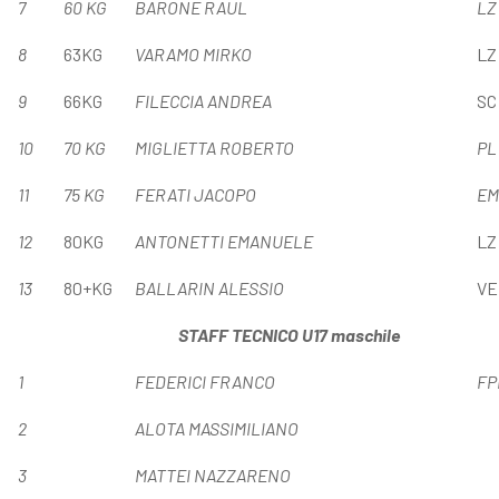
7
60
KG
BARONE RAUL
LZ
8
63KG
VARAMO MIRKO
LZ
9
66KG
FILECCIA ANDREA
SC
1
0
70
KG
MIGLIETTA ROBERTO
PL
1
1
75
KG
FERATI JACOPO
EM
12
80KG
ANTONETTI EMANUELE
LZ
13
80+KG
BALLARIN ALESSIO
VE
STAFF TECNICO
U1
7
maschile
1
FEDERICI FRANCO
FP
2
ALOTA MASSIMILIANO
3
MATTEI NAZZARENO