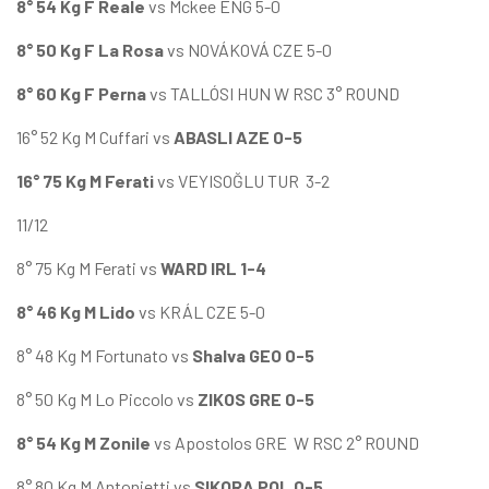
8° 54 Kg F Reale
vs Mckee ENG 5-0
8° 50 Kg F La Rosa
vs NOVÁKOVÁ CZE 5-0
8° 60 Kg F Perna
vs TALLÓSI HUN W RSC 3° ROUND
16° 52 Kg M Cuffari vs
ABASLI AZE 0-5
16° 75 Kg M Ferati
vs VEYISOĞLU TUR 3-2
11/12
8° 75 Kg M Ferati vs
WARD IRL 1-4
8° 46 Kg M Lido
vs KRÁL CZE 5-0
8° 48 Kg M Fortunato vs
Shalva GEO 0-5
8° 50 Kg M Lo Piccolo vs
ZIKOS GRE 0-5
8° 54 Kg M Zonile
vs Apostolos GRE W RSC 2° ROUND
8° 80 Kg M Antonietti vs
SIKORA POL 0-5