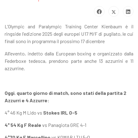
L'Olympic and Paralympic Training Center Kienbaum è il
ringside l'edizione 2025 degli europei U17 M/F di pugilato, le cui
finali sono in programma il prossimo 17 dicembre
All'evento, indetto dalla European boxing e organizzato dalla
Federboxe tedesca, prendono parte anche 13 azzurrini e 11
azzurrine.
Oggi
,
quarto giorno di match, sono stati della partita 2
Azzurri e 4 Azzurre:
4° 46 Kg M Lido vs
Stokes IRL 0-5
4° 54 Kg F Reale
vs Panagiota GRE 4-1
4°70 Kg F Marcellino
vs KOMAR LTU 5-0