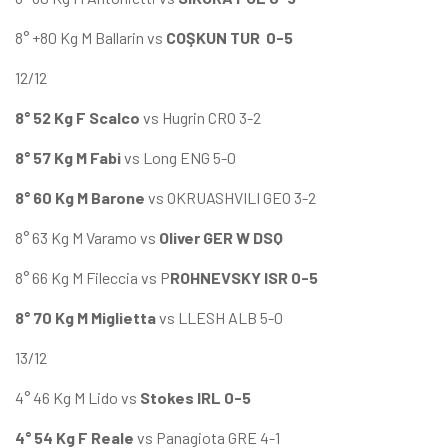
8° +80 Kg M Ballarin vs
COŞKUN TUR 0-5
12/12
8° 52 Kg F Scalco
vs Hugrin CRO 3-2
8° 57 Kg M Fabi
vs Long ENG 5-0
8° 60 Kg M Barone
vs OKRUASHVILI GEO 3-2
8° 63 Kg M Varamo vs
Oliver GER W DSQ
8° 66 Kg M Fileccia vs P
ROHNEVSKY ISR 0-5
8° 70 Kg M Miglietta
vs LLESH ALB 5-0
13/12
4° 46 Kg M Lido vs
Stokes IRL 0-5
4° 54 Kg F Reale
vs Panagiota GRE 4-1