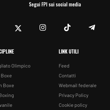
Segui FPI sui social media
acebook
Twitter
Instagram
TikTok
Teleg
CIPLINE
LINK UTILI
ilato Olimpico
Feed
 Boxe
Contatti
m Boxe
Webmail federale
 Boxing
Privacy Policy
vanile
Cookie policy