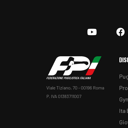
YouTube
F
DIS
Pug
Pro
Viale Tiziano, 70 - 00196 Roma
P. IVA 01383711007
Gy
Ita
Gio