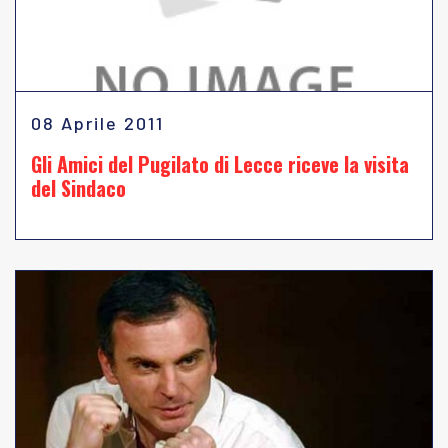
08 Aprile 2011
Gli Amici del Pugilato di Lecce riceve la visita
del Sindaco