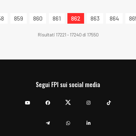
58
859
860
861
862
863
864
86
Risultati 17221 - 17240 di 17550
Segui FPI sui social media
YouTube
Facebook
Twitter
Instagram
TikTok
Telegram
Whatsapp
Linkedin