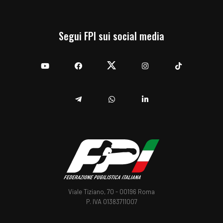
Segui FPI sui social media
YouTube
Facebook
Twitter
Instagram
TikTok
Telegram
Whatsapp
Linkedin
Viale Tiziano, 70 - 00196 Roma
P. IVA 01383711007