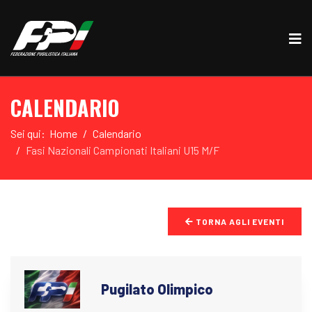
CALENDARIO
Sei qui:
Home
Calendario
Fasi Nazionali Campionati Italiani U15 M/F
TORNA AGLI EVENTI
Pugilato Olimpico