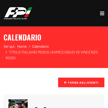
CALENDARIO
Sei qui:
Home
Calendario
TITOLO ITALIANO MOSCA | AHMED OBAID VS VINCENZO
ROSSI
TORNA AGLI EVENTI