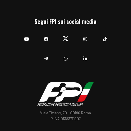
Segui FPI sui social media
YouTube
Facebook
Twitter
Instagram
TikTok
Telegram
Whatsapp
Linkedin
Viale Tiziano, 70 - 00196 Roma
P. IVA 01383711007