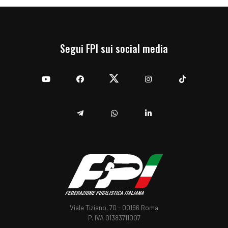
Segui FPI sui social media
YouTube
Facebook
Twitter
Instagram
TikTok
Telegram
Whatsapp
Linkedin
Viale Tiziano, 70 - 00196 Roma
P. IVA 01383711007