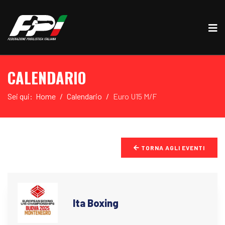
CALENDARIO
Sei qui:
Home
Calendario
Euro U15 M/F
TORNA AGLI EVENTI
Ita Boxing