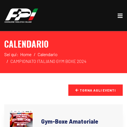
CALENDARIO
Sei qui:
Home
Calendario
CAMPIONATO ITALIANO GYM BOXE 2024
TORNA AGLI EVENTI
Gym-Boxe Amatoriale