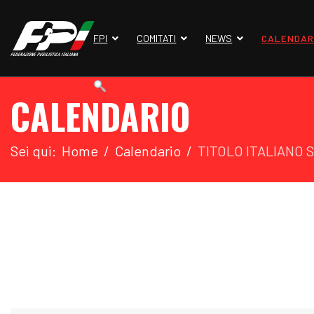
FPI
COMITATI
NEWS
CALENDAR
CALENDARIO
Sei qui:
Home
Calendario
TITOLO ITALIANO 