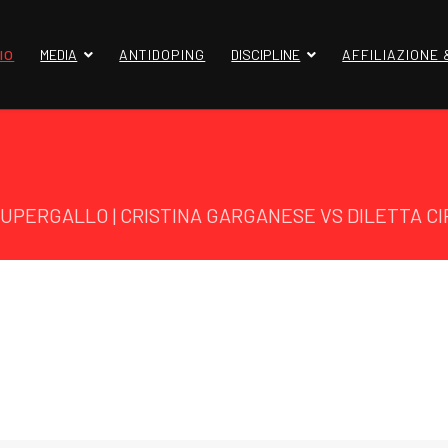
IO
MEDIA
ANTIDOPING
DISCIPLINE
AFFILIAZIONE
SUPERGALLO | CRISTINA GARGANESE VS DILETTA C