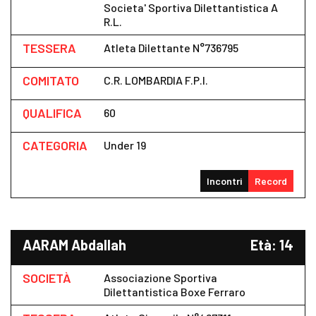
Societa' Sportiva Dilettantistica A
R.l.
TESSERA
Atleta Dilettante N°736795
COMITATO
C.R. LOMBARDIA F.P.I.
QUALIFICA
60
CATEGORIA
Under 19
Incontri
Record
AARAM Abdallah
Età: 14
SOCIETÀ
Associazione Sportiva
Dilettantistica Boxe Ferraro