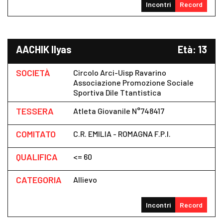
Incontri
Record
AACHIK Ilyas
Età: 13
SOCIETÀ
Circolo Arci-Uisp Ravarino
Associazione Promozione Sociale
Sportiva Dile Ttantistica
TESSERA
Atleta Giovanile N°748417
COMITATO
C.R. EMILIA - ROMAGNA F.P.I.
QUALIFICA
<= 60
CATEGORIA
Allievo
Incontri
Record