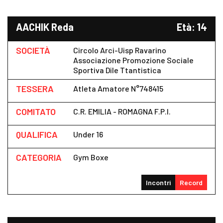
AACHIK Reda
Età: 14
SOCIETÀ
Circolo Arci-Uisp Ravarino
Associazione Promozione Sociale
Sportiva Dile Ttantistica
TESSERA
Atleta Amatore N°748415
COMITATO
C.R. EMILIA - ROMAGNA F.P.I.
QUALIFICA
Under 16
CATEGORIA
Gym Boxe
Incontri
Record