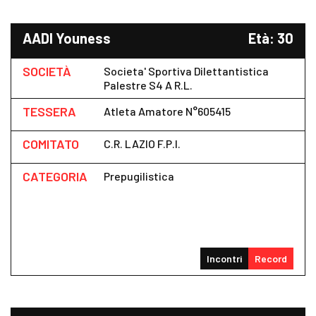
AADI Youness
Età: 30
SOCIETÀ
Societa' Sportiva Dilettantistica
Palestre S4 A R.l.
TESSERA
Atleta Amatore N°605415
COMITATO
C.R. LAZIO F.P.I.
CATEGORIA
Prepugilistica
Incontri
Record