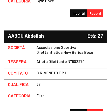
CATEGORIA
Gym Boxe
Incontri
Record
AABOU Abdellah
Età: 27
SOCIETÀ
Associazione Sportiva
Dilettantistica New Berica Boxe
TESSERA
Atleta Dilettante N°602374
COMITATO
C.R. VENETO F.P.I.
QUALIFICA
67
CATEGORIA
Elite