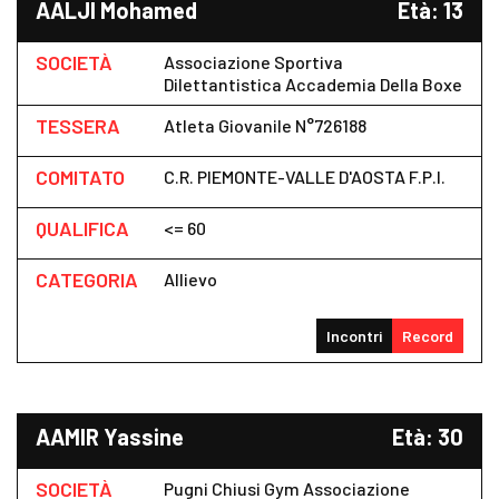
AALJI Mohamed
Età: 13
SOCIETÀ
Associazione Sportiva
Dilettantistica Accademia Della Boxe
TESSERA
Atleta Giovanile N°726188
COMITATO
C.R. PIEMONTE-VALLE D'AOSTA F.P.I.
QUALIFICA
<= 60
CATEGORIA
Allievo
Incontri
Record
AAMIR Yassine
Età: 30
SOCIETÀ
Pugni Chiusi Gym Associazione