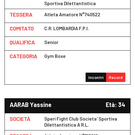
Sportiva Dilettantistica
TESSERA
Atleta Amatore N°740522
COMITATO
C.R. LOMBARDIA F.P.I.
QUALIFICA
Senior
CATEGORIA
Gym Boxe
Incontri
Record
AARAB Yassine
Età: 34
SOCIETÀ
Speri Fight Club Societa' Sportiva
Dilettantistica A R.l.