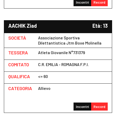
Incontri
Record
AACHIK Ziad
Età: 13
SOCIETÀ
Associazione Sportiva
Dilettantistica Jtm Boxe Molinella
TESSERA
Atleta Giovanile N°731379
COMITATO
C.R. EMILIA - ROMAGNA F.P.I.
QUALIFICA
<= 60
CATEGORIA
Allievo
Incontri
Record