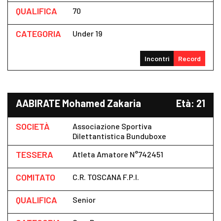
QUALIFICA
70
CATEGORIA
Under 19
Incontri
Record
AABIRATE Mohamed Zakaria
Età: 21
SOCIETÀ
Associazione Sportiva
Dilettantistica Bunduboxe
TESSERA
Atleta Amatore N°742451
COMITATO
C.R. TOSCANA F.P.I.
QUALIFICA
Senior