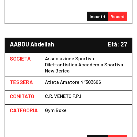
Incontri
Record
AABOU Abdellah
Età: 27
SOCIETÀ
Associazione Sportiva
Dilettantistica Accademia Sportiva
New Berica
TESSERA
Atleta Amatore N°503606
COMITATO
C.R. VENETO F.P.I.
CATEGORIA
Gym Boxe