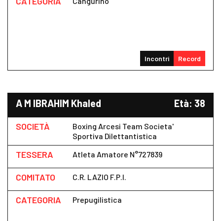
CATEGORIA
Cangurino
Incontri
Record
A M IBRAHIM Khaled
Età: 38
SOCIETÀ
Boxing Arcesi Team Societa'
Sportiva Dilettantistica
TESSERA
Atleta Amatore N°727839
COMITATO
C.R. LAZIO F.P.I.
CATEGORIA
Prepugilistica