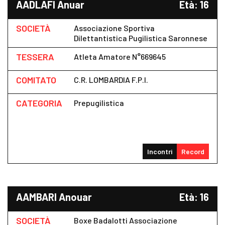
AADLAFI Anuar
Età: 16
SOCIETÀ
Associazione Sportiva
Dilettantistica Pugilistica Saronnese
TESSERA
Atleta Amatore N°669645
COMITATO
C.R. LOMBARDIA F.P.I.
CATEGORIA
Prepugilistica
Incontri
Record
AAMBARI Anouar
Età: 16
SOCIETÀ
Boxe Badalotti Associazione