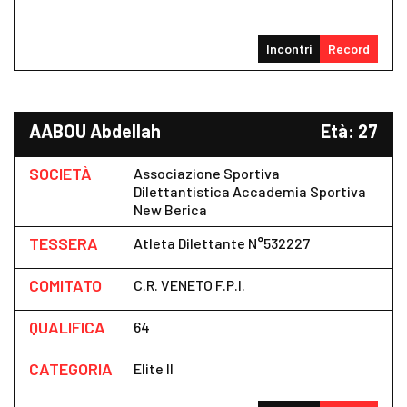
Incontri
Record
AABOU Abdellah
Età: 27
SOCIETÀ
Associazione Sportiva
Dilettantistica Accademia Sportiva
New Berica
TESSERA
Atleta Dilettante N°532227
COMITATO
C.R. VENETO F.P.I.
QUALIFICA
64
CATEGORIA
Elite II