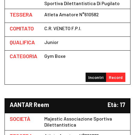
Sportiva Dilettantistica Di Pugilato
TESSERA
Atleta Amatore N°610582
COMITATO
C.R. VENETO F.P.I.
QUALIFICA
Junior
CATEGORIA
Gym Boxe
Incontri
Record
AANTAR Reem
Età: 17
SOCIETÀ
Majestic Associazione Sportiva
Dilettantistica