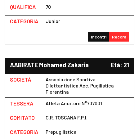
QUALIFICA
70
CATEGORIA
Junior
Incontri
Record
AABIRATE Mohamed Zakaria
Età: 21
SOCIETÀ
Associazione Sportiva
Dilettantistica Acc. Pugilistica
Fiorentina
TESSERA
Atleta Amatore N°707001
COMITATO
C.R. TOSCANA F.P.I.
CATEGORIA
Prepugilistica