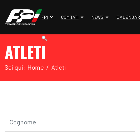
FPI
COMITATI
NEWS
CALENDAR
ATLETI
Sei qui:
Home
Atleti