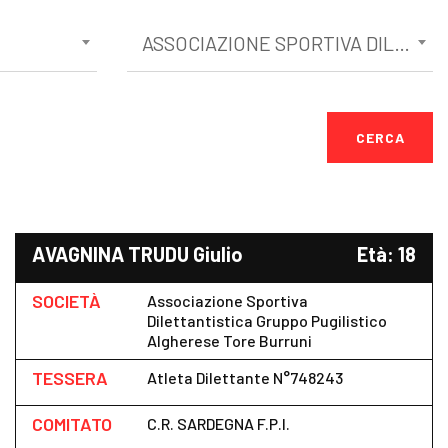
ASSOCIAZIONE SPORTIVA DILETTANTISTICA BOXE SIENA MENS SANA
CERCA
AVAGNINA TRUDU Giulio
Età: 18
SOCIETÀ
Associazione Sportiva
Dilettantistica Gruppo Pugilistico
Algherese Tore Burruni
TESSERA
Atleta Dilettante N°748243
COMITATO
C.R. SARDEGNA F.P.I.